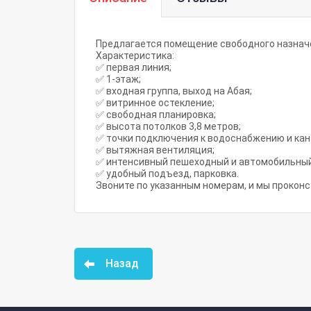
Предлагается помещение свободного назначе
Характеристика:
✅ первая линия;
✅ 1-этаж;
✅ входная группа, выход на Абая;
✅ витринное остекление;
✅ свободная планировка;
✅ высота потолков 3,8 метров;
✅ точки подключения к водоснабжению и ка
✅ вытяжная вентиляция;
✅ интенсивный пешеходный и автомобильны
✅ удобный подъезд, парковка.
Звоните по указанным номерам, и мы прокон
Назад