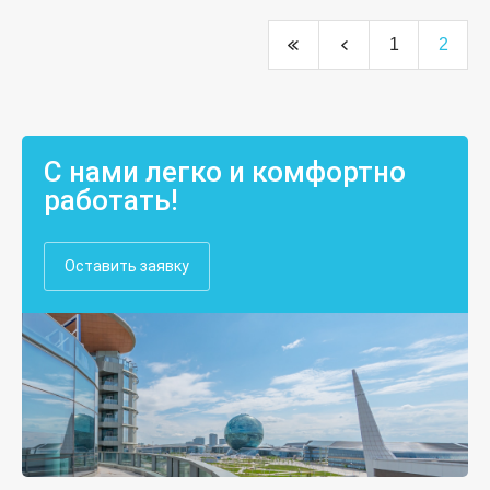
1
2
С нами легко и комфортно
работать!
Оставить заявку